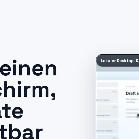
einen
Lokaler Desktop-D
hirm,
ate
htbar